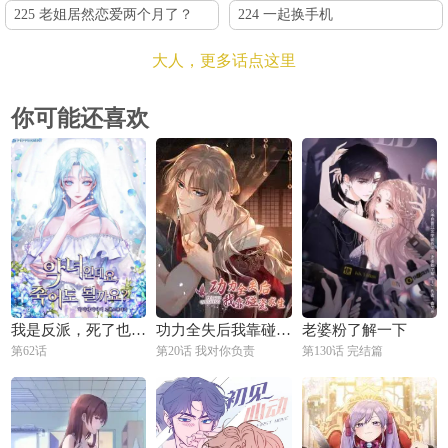
225 老姐居然恋爱两个月了？
224 一起换手机
大人，更多话点这里
你可能还喜欢
我是反派，死了也没关系吗？
功力全失后我靠碰瓷求生
老婆粉了解一下
第62话
第20话 我对你负责
第130话 完结篇