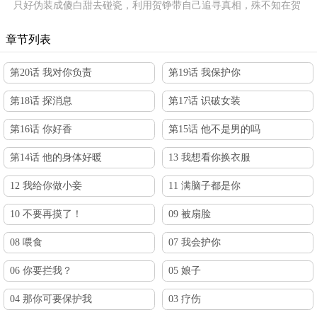
只好伪装成傻白甜去碰瓷，利用贺铮带自己追寻真相，殊不知在贺
铮的温柔中赔了身子又赔心。昔日的武林第一人身上有何秘密，大
魔头又背负着怎样的血海深仇？而他们的相遇，又为何会掀起江湖
章节列表
与朝堂的明争暗斗……
第20话 我对你负责
第19话 我保护你
第18话 探消息
第17话 识破女装
第16话 你好香
第15话 他不是男的吗
第14话 他的身体好暖
13 我想看你换衣服
12 我给你做小妾
11 满脑子都是你
10 不要再摸了！
09 被扇脸
08 喂食
07 我会护你
06 你要拦我？
05 娘子
04 那你可要保护我
03 疗伤