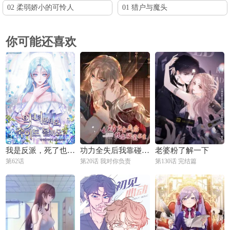
02 柔弱娇小的可怜人
01 猎户与魔头
你可能还喜欢
我是反派，死了也没关系吗？
功力全失后我靠碰瓷求生
老婆粉了解一下
第62话
第20话 我对你负责
第130话 完结篇