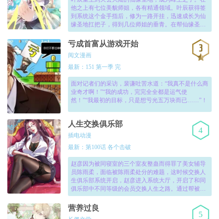
他之上有七位美貌师姐，各有精通领域。叶辰获得签
到系统这个金手指后，修为一路开挂，迅速成长为仙
缘圣地扛把子，得到几位师姐的垂青。在帮仙缘圣地
解决一众敌对宗门的威胁后，叶辰又走出宗门，为几
位师姐出头撑腰，进而踏上成为天下第一的漫漫征
亏成首富从游戏开始
途。！
阅文漫画
最新：151 第一季 完
面对记者们的采访，裴谦吐苦水道：“我真不是什么商
业奇才啊！”“我的成功，完完全全都是运气使
然！”“我最初的目标，只是想亏光五万块而已……”！
人生交换俱乐部
4
插电动漫
最新：第100话 各个击破
赵彦因为被同寝室的三个室友整蛊而得罪了美女辅导
员陈雨柔，面临被陈雨柔处分的难题，这时候交换人
生俱乐部系统开启，赵彦进入系统大厅，开启了和同
俱乐部中不同等级的会员交换人生之路。通过帮被交
换的人解决问题，完成梦想，赵彦不断获取积分，兑
换道具，强化体能，终于一步步走上了出任CEO，征
营养过良
5
服白富美，名车豪宅的精彩人生。！