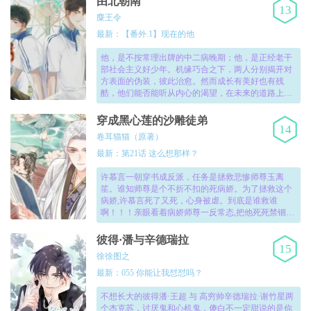
由北朝南
13
教主?!为什么偏偏要重生为魔教之人?!！
麋王令
最新：【番外.1】现在的他
他，是不按常理出牌的中二病晚期；他，是正经老干
部社会主义好少年。机缘巧合之下，两人分别揭开对
方表面的伪装，彼此治愈。然而成长有美好也有残
酷，他们能否能听从内心的渴望，在未来的道路上一
直相互鼓励和扶持呢？！
穿成黑心莲的沙雕徒弟
14
卷耳猫猫（原著）
最新：第21话 这么想那样？
许慕言一朝穿书成反派，任务是拯救悲惨师尊玉离
笙。谁知师尊是个不折不扣的死病娇。为了拯救这个
病娇,许慕言死了又死，心身被虐。到底是谁救谁
啊！！！亲眼看着病娇师尊一反常态,把他死死禁锢在
怀里,通红着眼眶求道：言言，可怜可怜师尊,师尊想要
个崽！！
彼得·潘与辛德瑞拉
15
徐徐图之
最新：055 你能让我怼怼吗？
不想长大的彼得潘·王超 与 高穷帅辛德瑞拉·谢竹星两
个杰克苏，讨厌鬼和心机鬼，傻白不一定甜说的是你