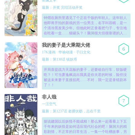
长佩文学
最新：开奖 完结活动开奖
钟熠在厕所里遇见了个正在干饭的年轻人。这年轻人
他即将开拍的新戏的另一位男主，名字叫容眠，是一
个清冷黑发美少年。但他此时正拿着把勺子，专注地
在吃着一盒……猫罐头？！脑洞很大但很靠谱的人类
X只想干饭反射弧长小猫咪！
我的妻子是大乘期大佬
6
17K漫画 · 华谕动漫 · 子曰文化
最新：第130话 镇妖塔
开局喜提战力天花板的妻子，还要啥自行车，软饭硬
吃？！可当萧逸枫说出我真是你夫君的时候，险些没
被这未来妻子直接掐死……不对，我一定是拿错剧本
了！！
非人哉
7
一汪空气
最新：第1237话 老骥伏枥，志在千里
据说建国以后妖怪不能成精！那么来一起看看上下五
千年来的妖怪是如何适应现代社会的吧！脑洞大的精
彩剧情，不正常的日常生活，一集一个吐槽故事，另