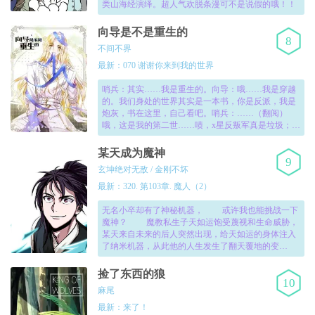
类山海经演绎。超人气欢脱条漫可不是说假的哦！！
向导是不是重生的
8
不间不界
最新：070 谢谢你来到我的世界
哨兵：其实……我是重生的。向导：哦……我是穿越
的。我们身处的世界其实是一本书，你是反派，我是
炮灰，书在这里，自己看吧。哨兵：……（翻阅）
哦，这是我的第二世……啧，x星反叛军真是垃圾；y
国政府未免太没用了吧；z星盗团团长脑子有坑吗，为
爱叛变？向导：居然不止重生了一世？哨兵：这是第
某天成为魔神
9
三世，没想到还会重生，更没想到万幸之中遇到了你
玄坤绝对无敌 / 金刚不坏
——向导：遇到我如何？哨兵：既然遇到了你，我决
定……为你改邪归正。！
最新：320. 第103章. 魔人（2）
无名小卒却有了神秘机器， 或许我也能挑战一下
魔神？ 魔教私生子天如运饱受蔑视和生命威胁，
某天来自未来的后人突然出现，给天如运的身体注入
了纳米机器，从此他的人生发生了翻天覆地的变
化。！
捡了东西的狼
10
麻尾
最新：来了！