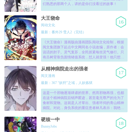
们熟悉的那两个人，讲的是你们没看过的故事！
大王饶命
16
阅动文化
最新：番外29 雪人2（完结）
《大王饶命》漫画版由漫画团队阅动文化绘制，根据
阅文集团旗下起点中文网同名小说改编，原作者：会
说话的肘子。灵气复苏，全民抓紧每丝灵气修行。只
有吕树背靠负面情绪值系统，怼人就变强！他只想保
护妹妹，但时代洪流无可避，那只好……顺便怼怼
人，成为最强！准备好了吗，吕树“大魔王”来喽~！
从精神病院走出的强者
17
阅文漫画
最新：367 “妖狩”之域，人妖炼狱
这是一个邪物逐渐肆虐的世界。然而邪物再强，也都
在这个精神病院后销声匿迹，甚至毫无尊严的沦为了
食材和宠物。这就是人才辈出、强者环伺的青山精神
病院。对此，身负系统的重症患者林凡表示：我绝对
不是精神病患者，我是一位喜欢修炼的正常人。平常
就是摸摸插座，爬爬高压箱，打雷天站在天台给老天
硬核一中
18
舞个棍法。！
BunnyJobs