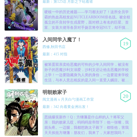
最新：第125话 月影之下站着谁
硬核一中的历史难题——学习都太好了！这所全员学
霸的热血高校发起NUTCLEARBOOM排名战。被全校
孤立的不良转学生戎星野，面对榜上有名的巨星、首
富、女装大佬等各异对手扬言将夺冠NUT，却不慎触
犯禁战令，被迫与对手拷在一起手拉手生活！然而从
转学开始的一切竟是圈套…！
入间同学入魔了！
19
西修,秋田书店
最新：415 对指
被笨蛋双亲卖给恶魔的可怜的少年入间同学，被没有
孙子的恶魔沙利文溺爱，沙利文还让他去恶魔的学校
上学！一边要隐藏身为人类的身份，一边要迎来学校
生活，与本人意志相反的是入间一直受人瞩目。被各
种各样的麻烦找上门来，入间却以老实、坚强的性
格，在并非有意的情况下不断提高了自己在学园内的
明朝败家子
20
地位……《入间同学入魔了！》是一部类型为搞笑|校
阅文漫画 x 月关白勺漫画工作室
园|奇幻的高人气日漫漫画,入间同学入魔了！漫画免费
完整版由网友上传完整版免费阅！
最新：342 向着黄金洲出发！
恶搞爆笑新作！Q：方继藩是什么样的人？将军父
亲：我的败家儿哎，呜呜呜皇帝陛下：他一张嘴，我
就头疼。一迈腿，我都想跑太子殿下：都怪他，害我
天天挨批方继藩：朋友们，我来了，大家想我吗？将