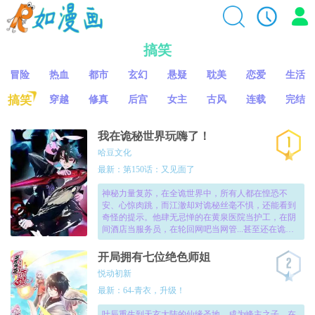
搞笑
冒险
热血
都市
玄幻
悬疑
耽美
恋爱
生活
搞笑
穿越
修真
后宫
女主
古风
连载
完结
我在诡秘世界玩嗨了！
哈豆文化
最新：第150话：又见面了
神秘力量复苏，在全诡世界中，所有人都在惶恐不
安、心惊肉跳，而江澈却对诡秘丝毫不惧，还能看到
奇怪的提示。他肆无忌惮的在黄泉医院当护工，在阴
间酒店当服务员，在轮回网吧当网管...甚至还在诡秘
世界建造了一座能够关押神明的监狱！当江澈一次又
一次完成诡秘挑战后，忽然发现，他竟然已经成为了
开局拥有七位绝色师姐
——诡秘之主！！
悦动初新
最新：64-青衣，升级！
叶辰重生到天玄大陆的仙缘圣地，成为峰主之子。在