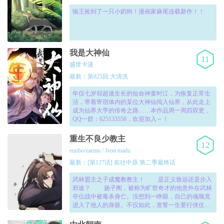
狼王捡到了一只小奶狗！漫画家麻尾连载新作！！
我是大神仙
11
盛世卡漫
最新：第825回 大清洗
年仅七岁却超速生长的短命神童时江，为恢复正常生
活，带着寄宿体内的某位大神仙闯入仙界，从此走上
成为仙界大亨的传奇之路……本作品周一周四双更，
QQ一群：625133558，欢迎加入～！
重生不良少教主
12
eunho/zaemu / Jeon madu
最新：[第127话] 前往中原 第二季最终话
武林盟主之子成魔教教主！ 是正义致远还是步入
邪途？ 扬子阁，被称为旷世奇才的他意外在武林
夺位战中被毒杀身亡。没想到一睁眼，自己的魂魄竟
进入了他人的身躯。不仅如此，发誓一生要行侠仗义
的他居然入住了魔教之地，学的武功也是魔教神功，
而且他自己变成了一个贪图女色，无恶不作的魔教少