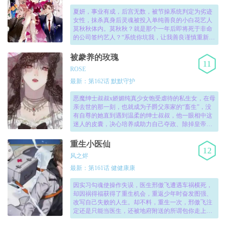
夏妍，事业有成，后宫无数，被节操系统判定为劣迹
女性，抹杀真身后灵魂被投入单纯善良的小白花艺人
莫秋秋体内。莫秋秋？就是那个一年后即将死于非命
的公司签约艺人？“系统你坑我，让我善良谨慎重新做
人然后等死吗?”大号被封，小号重练，系统让我温良
俭恭去送死，我偏要凭实力走上人生巅峰！《心机万
被豢养的玫瑰
11
种又如何》是一部类型为大女主|后宫的高人气国漫漫
ROSE
画,心机万种又如何漫画免费完整版由网友上传完整版
免费阅！
最新：第162话 默默守护
恶魔绅士叔叔x娇媚纯真少女饱受虐待的私生女，在母
亲去世的那一刻，也就成为子爵父亲家的“畜生”，没
有自尊的她直到遇到温柔的绅士叔叔，他一眼相中这
迷人的皮囊，决心培养成助力自己夺政、除掉皇帝的
诱饵……！
重生小医仙
12
风之烬
最新：第161话 健健康康
因实习勾魂使操作失误，医生邢傲飞遭遇车祸横死，
却因祸得福获得了重生机会，重返少年时奋发图强、
改写自己失败的人生。却不料，重生一次，邢傲飞注
定还是只能当医生，还被地府附送的所谓包你走上人
生巅峰系统各种坑？邢傲飞的重生之路，注定还是悲