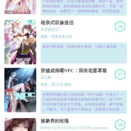
个标准的差生，打架斗殴逃课作弊，样样不落。面对
校花的鼓励，虽然羞愧难当但也无能为力。可是一次
偶然机会，他获得了一副神奇的眼镜，并且彻底改变
了他的未来！【QQ粉丝①群553057049⑤群748550731
③群72577114】！
相亲式双修道侣
16
天空树漫工厂
最新：获奖名单公布
修真与时俱进，找道侣靠大数据，AI媒人速匹配。！
穿越成倒霉NPC：我有老婆罩着
17
英之耀
最新：第127话 报仇
贺青阳穿越到自己玩的游戏《剑下仙缘》中成为了一
个他当时玩游戏不断跳过剧情的倒霉NPC，这个NPC
不停纠缠主线女主宁意晚，后来身份暴露，被宁意晚
一刀解决。为了改变NPC的命运，贺青阳计划赶紧做
完三个地级任务直接跑路。但没想到的是，他的命运
和宁意晚紧紧相连……！
被豢养的玫瑰
18
ROSE+Y230+GGULGGI+NUON corporation