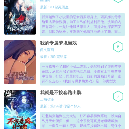
flangby
最新：83 起死回生
我穿越到了小说里的恶女西罗娜身上。西罗娜的母亲
给亚杰斯特洗脑，为了自己的利益利用他。洗脑的内
容有两个，一是让他服从家里人，而是让他深爱西罗
娜。就因为这样，被洗脑的他疯狂地爱上了我。而我
下定决心给他解除洗脑，也的确成功了，但是我的错
觉吗？他为什么对我的爱比以前更疯狂了呢！！
我的专属梦境游戏
6
阅文漫画
最新：205 完结篇
一直都升不了职的小员工陈旭，偶然得到了虚拟梦境
系统，从此开启了跟美艳女总裁、冷傲女上司在梦境
中冒险，打怪，同居的机会！我们的漫画口号是：走
肾不忘走心~《我的专属梦境游戏》是一部类型为系
统|后宫的高人气国漫漫画,我的专属梦境游戏漫画免费
完整版由网友上传完整版免费阅读,同时还提供了我的
我就是不按套路出牌
7
专属梦境游戏漫画作者,地区,连载状态等相关信息!！
三福动漫
最新：第196话 你是个好人
江北然穿越到玄龙大陆，好不容易得到系统，以为自
己是天命所归，但……这个系统可真是老母猪戴胸
罩，一套又一套！行叭，那就不按套路出牌，苟住小