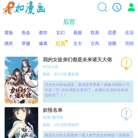
后宫
冒险
热血
都市
玄幻
悬疑
耽美
恋爱
生活
后宫
搞笑
穿越
修真
女主
古风
连载
完结
我的女徒弟们都是未来诸天大佬
SF轻小说
最新：第355话 断因果
历史长河面临崩溃，最强道尊带着一身修为回到十万
年前？叮~您的系统任务到了，收服女徒弟的任务就
交给你了！！
妖怪名单
福瑞×猴淳良
最新：550.你听我狡辩
魅惑众生的九尾狐狸？吸人精气的合欢树妖？道家妹