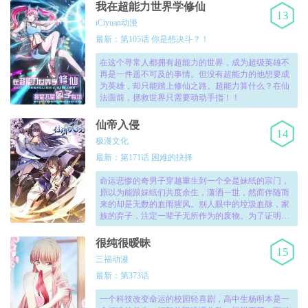
催的路……！
我在超能力世界学修仙
13
iCiyuan动漫
最新：第105话 你是想决斗？！
在这个寻常人都拥有超能力的世界，成为超级英雄不
再是一件遥不可及的事情。但没有超能力的他想要成
为英雄，却只能踏上修仙之路。超能力算什么？在仙
法面前，拯救世界只需要动动手指！！
仙帝入侵
14
极漫文化
最新：第171话 困难的抉择
命运悲惨的奇男子穿越重生到一个全是妹纸的宗门，
原以为能跟妹纸们共度余生，潇洒一世，然而伴随而
来的却是无数的血雨腥风。别人眼中的垃圾血脉，家
族的弃子，注定一辈子无所作为的废物。为了证明自
己，拿回失去的东西，守护所爱之人，他踏上了一条
遍布荆棘的道路……星移斗转，万物归一，一代极品
很纯很暧昧
15
仙帝终至，他伫立于大陆之巅，成为了数万年来最耀
三福动漫
眼的存在！展开！
最新：第373话
一个科技改变命运的校园轻喜剧，高中生杨明本是一