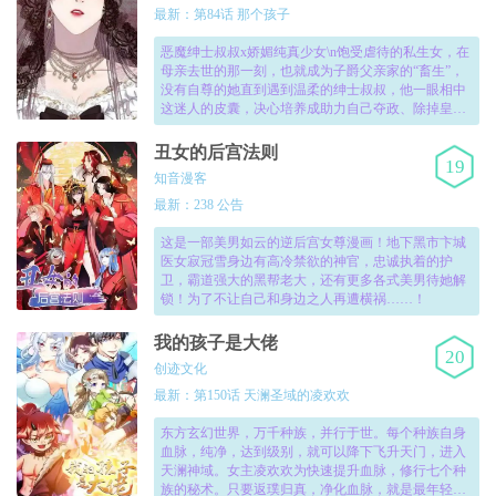
最新：第84话 那个孩子
恶魔绅士叔叔x娇媚纯真少女\n饱受虐待的私生女，在
母亲去世的那一刻，也就成为子爵父亲家的“畜生”，
没有自尊的她直到遇到温柔的绅士叔叔，他一眼相中
这迷人的皮囊，决心培养成助力自己夺政、除掉皇帝
的诱饵……\n！
丑女的后宫法则
19
知音漫客
最新：238 公告
这是一部美男如云的逆后宫女尊漫画！地下黑市卞城
医女寂冠雪身边有高冷禁欲的神官，忠诚执着的护
卫，霸道强大的黑帮老大，还有更多各式美男待她解
锁！为了不让自己和身边之人再遭横祸……！
我的孩子是大佬
20
创迹文化
最新：第150话 天澜圣域的凌欢欢
东方玄幻世界，万千种族，并行于世。每个种族自身
血脉，纯净，达到级别，就可以降下飞升天门，进入
天澜神域。女主凌欢欢为快速提升血脉，修行七个种
族的秘术。只要返璞归真，净化血脉，就是最年轻的