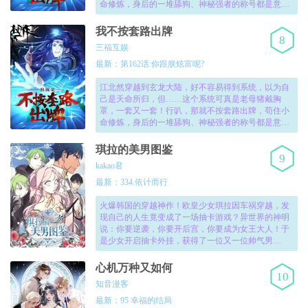
命修炼，身后的一堆舔狗、神秘强者的称号都是意
外，我也不想的！不过，这个系统和世界，好像都不
简单啊……！
我不按套路出牌
8
三福互娱
最新：第162话:你跟朕炫富呢?
江北然穿越到玄龙大陆，好不容易得到系统，以为自
己是天命所归，但……这个系统可真是老母猪戴胸
罩，一套又一套！行叭，那就不按套路出牌，苟住小
命修炼，身后的一堆舔狗、神秘强者的称号都是意
外，我也不想的！不过，这个系统和世界，好像都不
简单啊……！
琪拉的美男图鉴
9
kakao君
最新：334.依计而行
火爆韩国的穿越神作！欧皇少女琪拉因车祸穿越，发
现自己的人生竟变成了一场抽卡游戏？异世界的神明
说：你要逆袭，你要开后宫，你要成为女王大人！于
是少女开启抽卡外挂，获得了一位又一位帅气男
仆。“啊~鼻血！就让我用美男来造福世界吧！”！
心机万种又如何
10
知音漫客
最新：95 幸福的结局