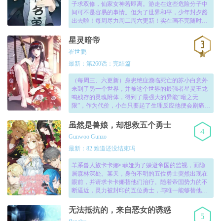
子求双修，仙家女神若即离。游走在这些危险分子中
间可不是容易的事情。但为了世界和平，少年封夕豁
出去啦！每周尽力周二周六更新！实在画不完随时盯
着更新吧~作品群：595275406，595274283，3424991
02。目前官方群仅此三个，欢迎进群讨论~！
星灵暗帝
崔世鹏
最新：第260话：完结篇
（每周三、六更新）身患绝症濒临死亡的苏小白意外
来到了另一个世界，并被这个世界的最强者星灵王龙
鸣残存的灵魂附体，得到了最强大的异能“暗之无
限”，作为代价，小白只要起了生理反应他便会剧痛难
忍，生不如死。直到小白能找到谋害龙鸣的真凶，并
登上星灵庭王位，这个限制才会停止……！
虽然是兽娘，却想救五个勇士
4
Gunwoo Gunzo
最新：82 难道还没结束吗
羊系兽人族卡卡娜• 菲娅为了躲避帝国的监视，而隐
居森林深处。某天，身份不明的五位勇士突然出现在
眼前，并请求卡卡娜替他们治疗。随着帝国势力的不
断逼近，灵力被封印的五位勇士，与唯一能够替他们
治疗的药师一起携手对抗帝国的阴谋！卡卡娜能够治
愈五位勇士，并与他们一同找回和平吗？！
无法抵抗的，来自恶女的诱惑
5