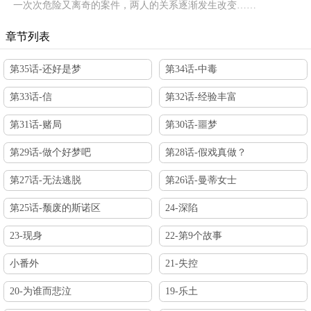
一次次危险又离奇的案件，两人的关系逐渐发生改变……
章节列表
第35话-还好是梦
第34话-中毒
第33话-信
第32话-经验丰富
第31话-赌局
第30话-噩梦
第29话-做个好梦吧
第28话-假戏真做？
第27话-无法逃脱
第26话-曼蒂女士
第25话-颓废的斯诺区
24-深陷
23-现身
22-第9个故事
小番外
21-失控
20-为谁而悲泣
19-乐土