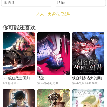
18-面具
17-吻
大人，更多话点这里
你可能还喜欢
SSS级狂战士回归
玷染
铁血剑家猎犬的回归
129.将计就计
第35话-还好是梦
第74话(第1季最终章)