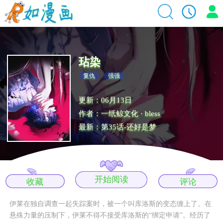
玷染
复仇
强强
更新：06月13日
作者：一纸鲸文化 · bless
最新：第35话-还好是梦
开始阅读
收藏
评论
伊莱在独自调查一起失踪案时，被一个叫库洛斯的变态缠上了。在
悬殊力量的压制下，伊莱不得不接受库洛斯的“绑定申请”。经历了