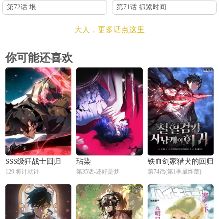
第72话 垠
第71话 抓紧时间
大人，更多话点这里
你可能还喜欢
SSS级狂战士回归
玷染
铁血剑家猎犬的回归
129.将计就计
第35话-还好是梦
第74话(第1季最终章)