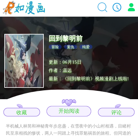
回到黎明前
冒险
复仇
纯爱
更新：06月15日
作者：温远
最新：《回到黎明前》视频漫剧上线啦!
开始阅读
收藏
评论
半机械人林简和神秘青年步息盏，在雪夜中的小山村相遇，目睹村
民至亲相残的惨状，两人一同踏上寻找罪魁祸首的旅程。但同道的