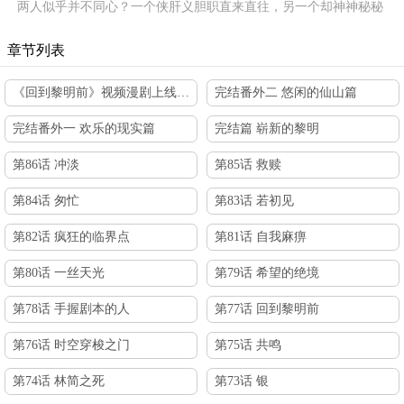
两人似乎并不同心？一个侠肝义胆职直来直往，另一个却神神秘秘
不知打的什么算盘，这条漫漫同行之路，最终等待两人的究竟是毁
灭，还是拯救？
章节列表
《回到黎明前》视频漫剧上线啦!
完结番外二 悠闲的仙山篇
完结番外一 欢乐的现实篇
完结篇 崭新的黎明
第86话 冲淡
第85话 救赎
第84话 匆忙
第83话 若初见
第82话 疯狂的临界点
第81话 自我麻痹
第80话 一丝天光
第79话 希望的绝境
第78话 手握剧本的人
第77话 回到黎明前
第76话 时空穿梭之门
第75话 共鸣
第74话 林简之死
第73话 银