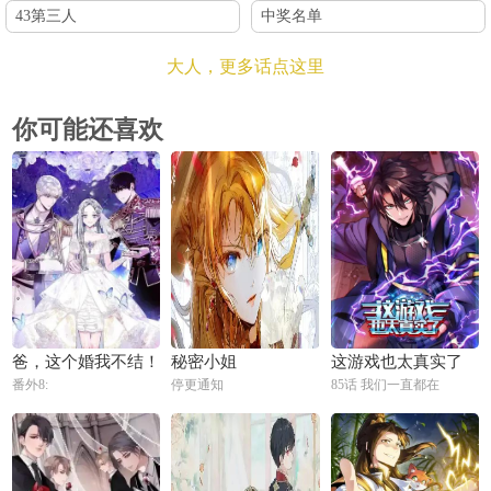
43第三人
中奖名单
大人，更多话点这里
你可能还喜欢
爸，这个婚我不结！
秘密小姐
这游戏也太真实了
番外8:
停更通知
85话 我们一直都在