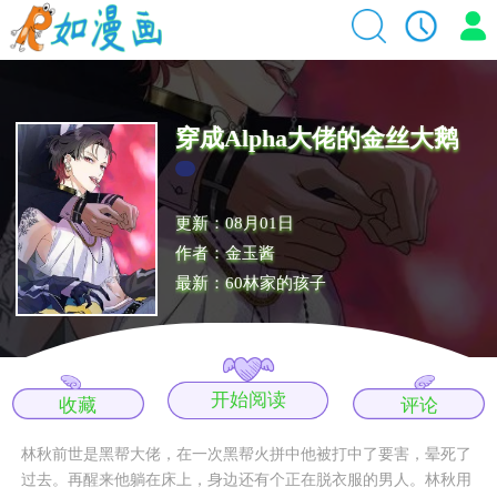
穿成Alpha大佬的金丝大鹅
更新：08月01日
作者：金玉酱
最新：60林家的孩子
开始阅读
收藏
评论
林秋前世是黑帮大佬，在一次黑帮火拼中他被打中了要害，晕死了
过去。再醒来他躺在床上，身边还有个正在脱衣服的男人。林秋用