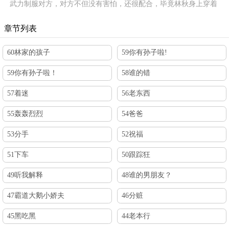
武力制服对方，对方不但没有害怕，还很配合，毕竟林秋身上穿着
一件情趣内衣，嗯，情趣内衣，啊！？林秋这才意识到，他穿越到
abo世界里成为了被包养的omega小情人，而他的Alpha是…
章节列表
60林家的孩子
59你有孙子啦!
59你有孙子啦！
58谁的错
57着迷
56老东西
55轰轰烈烈
54爸爸
53分手
52祝福
51下车
50跟踪狂
49听我解释
48谁的男朋友？
47霸道大鹅小娇夫
46分赃
45黑吃黑
44老本行