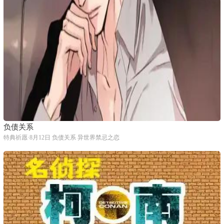
负债关系
特典祈愿·8月12日 负债关系 异世界禁忌之恋