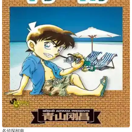
名侦探柯南