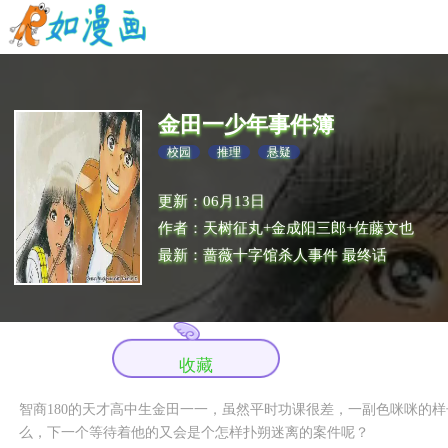
金田一少年事件簿
校园
推理
悬疑
更新：06月13日
作者：天树征丸+金成阳三郎+佐藤文也
最新：蔷薇十字馆杀人事件 最终话
收藏
智商180的天才高中生金田一一，虽然平时功课很差，一副色咪咪的
么，下一个等待着他的又会是个怎样扑朔迷离的案件呢？