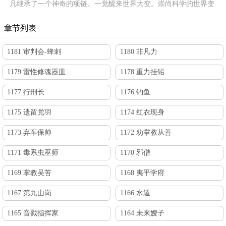
凡继承了一个神奇的项链。一觉醒来世界大变。崇尚科学的世界变
成了崇尚魔法。不过，莫凡发现大家都只能够主修一系魔法，自己
却是全系全能法师！
章节列表
1181 审判会-蜂刺
1180 非凡力
1179 雷性修魂器皿
1178 重力挂铅
1177 行刑长
1176 钓鱼
1175 遗留党羽
1174 红衣现身
1173 弃车保帅
1172 劝掌教从善
1171 毒系虫巫师
1170 邪僧
1169 掌教吴苦
1168 夷平学府
1167 第九山岗
1166 水遁
1165 音戮指挥家
1164 未来嫂子