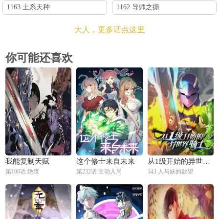
1163 土系天种
1162 导师之撕
大人，更多话点这里
你可能还喜欢
我能复制天赋
这个修士来自未来
从1级开始的异世界骑士
第106话 绝境
第232话 主动入局
343 人与妖的欲望