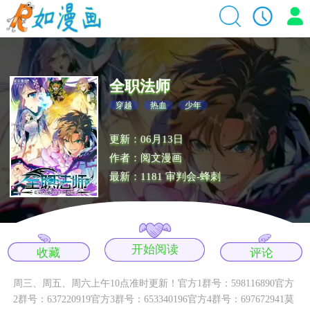
全职法师
穿越
热血
少年
更新：06月13日
作者：阅文漫画
最新：1181 审判会-蜂刺
开始阅读
收藏
评论
周三、周五、周六上午10点准时更新！官方1群号：598116890官方
2群号：637220919官方3群号：653340196官方4群号：697672941莫