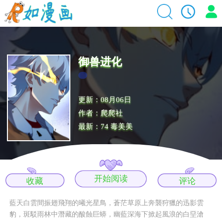
御兽进化
更新：08月06日
作者：爬爬社
最新：74 毒美美
开始阅读
收藏
评论
藍天白雲間振翅飛翔的曦光星鳥，蒼茫草原上奔襲狩獵的迅影雲
豹，斑駁雨林中潛藏的酸蝕巨蟒，幽藍深海下掀起風浪的白堊滄