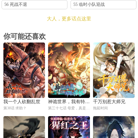
56 死战不退
55 临时小队迎战
大人，更多话点这里
你可能还喜欢
我一个人砍翻乱世
神诡世界，我有特殊悟性
千万别惹大师兄
第38话 求助？
第三十七话 母爱，真是伟大
拖延时间