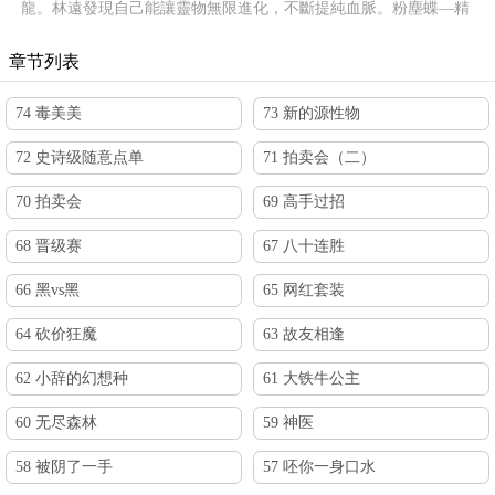
龍。林遠發現自己能讓靈物無限進化，不斷提純血脈。粉塵蝶—精
鋼蝶—翡翠碧蝶—碧璽皇蝶這是一個純粹的御獸師的世界。據閱文
集團旗下創世中文網小說《御獸進化商》改編，原作者：琥珀鈕釦
章节列表
74 毒美美
73 新的源性物
72 史诗级随意点单
71 拍卖会（二）
70 拍卖会
69 高手过招
68 晋级赛
67 八十连胜
66 黑vs黑
65 网红套装
64 砍价狂魔
63 故友相逢
62 小辞的幻想种
61 大铁牛公主
60 无尽森林
59 神医
58 被阴了一手
57 呸你一身口水