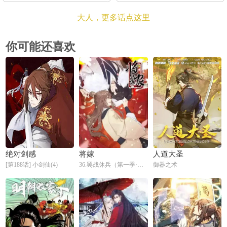
大人，更多话点这里
你可能还喜欢
绝对剑感
将嫁
人道大圣
[第188话] 小剑仙(4)
36.罢战休兵（第一季·完）
御器之术