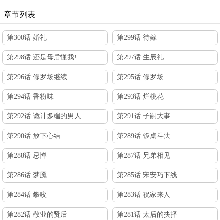
章节列表
第300话 婚礼
第299话 待嫁
第298话 还是母后懂我!
第297话 生辰礼
第296话 修罗场继续
第295话 修罗场
第294话 香粉味
第293话 烂桃花
第292话 诡计多端的男人
第291话 子嗣大事
第290话 放下心结
第289话 饭桌斗法
第288话 忌惮
第287话 兄弟相见
第286话 梦魇
第285话 宋安巧下线
第284话 攀咬
第283话 祝家来人
第282话 敬业的贤后
第281话 太后的抉择