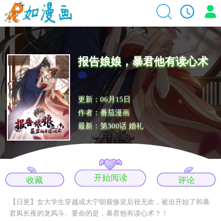
报告娘娘，暴君他有读心术
更新：06月15日
作者：番茄漫画
最新：第300话 婚礼
开始阅读
收藏
评论
【日更】女大学生穿越成大宁朝最惨皇后祝无欢，被迫开始了和暴
君凤长夜的龙凤斗。要命的是，暴君他有读心术？！